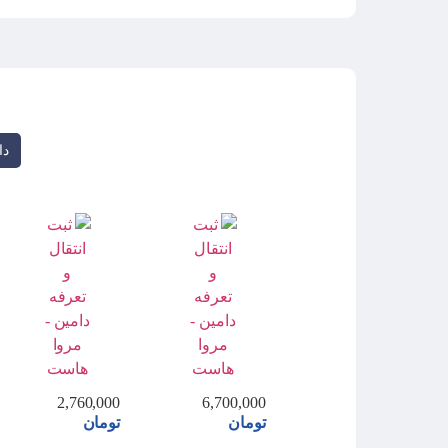
دا
2,760,000
6,700,000
تومان
تومان